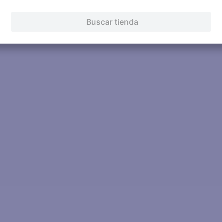
Intenta buscar sinónimos del térmi
Buscar tienda