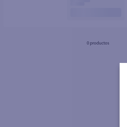
10
.
fri
0
productos