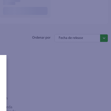
Fecha de release
sados
bra
búsqueda