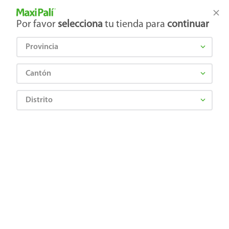
Tienda Maxi Palí
Productos Exclusivos en línea
Por favor
selecciona
tu tienda para
continuar
Provincia
¿Qué estás buscando?
Cantón
Distrito
Cervezas, Vinos y Licores
Vinos
Sidras
Vino Woodbrige white zinafandel - 750 ml
0086003841857
Vino Woodbrige white zinafandel -
750 ml