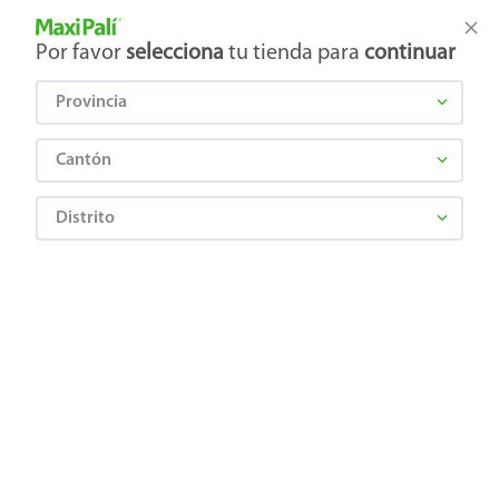
Tienda Maxi Palí
Productos Exclusivos en línea
Por favor
selecciona
tu tienda para
continuar
Provincia
¿Qué estás buscando?
Cantón
Distrito
Artículos para el hogar
Accesorios para mesa
Vajillas
Vajillas Mainstays Kids Ms Plato Plano Infantil 8 5 Diseno Nina
6920367584811
Vajillas Mainstays Kids Ms Plato Plano
Infantil 8 5 Diseno Nina