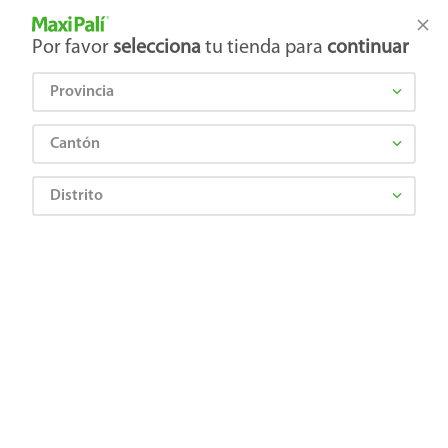
Tienda Maxi Palí
Productos Exclusivos en línea
Por favor
selecciona
tu tienda para
continuar
Provincia
¿Qué estás buscando?
Cantón
Distrito
Higiene y Belleza
Cuidado del cabello
Tratamiento capilar
Tratamiento Trymee Intensivo para cabello- 550 g
7441014003381
Tratamiento Trymee Intensivo para
cabello- 550 g