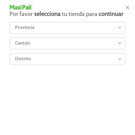
Tienda Maxi Palí
Productos Exclusivos en línea
Por favor
selecciona
tu tienda para
continuar
Provincia
¿Qué estás buscando?
Cantón
Distrito
Ropa, Zapatería y Accesorios
Ropa Para Niñas
Ropa Interior y Pijamas de Niñas
Traje Bano Nina Opp Boulevard Pallet
6975117777319
Traje Bano Nina Opp Boulevard Pallet
Comentarios