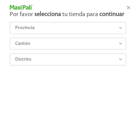
Tienda Maxi Palí
Productos Exclusivos en línea
Por favor
selecciona
tu tienda para
continuar
Provincia
¿Qué estás buscando?
Cantón
Distrito