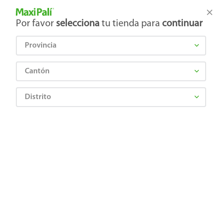
Tienda Maxi Palí
Productos Exclusivos en línea
Por favor
selecciona
tu tienda para
continuar
Provincia
¿Qué estás buscando?
Cantón
Distrito