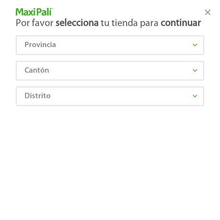
Tienda Maxi Palí
Productos Exclusivos en línea
Por favor
selecciona
tu tienda para
continuar
Provincia
¿Qué estás buscando?
Cantón
Distrito
¡Recibí las mejores ofertas y promociones!
SUSCRIBIRME
Al suscribirme, acepto el
Aviso de Privacidad
y los
Términos y Condiciones
, así como el envío de noticias y
promociones exclusivas de
Maxi Palí Costa Rica
.
También te invitamos a explorar nuestras categorías populares:
Celulares
,
Línea blanca
,
Cervezas
,
Granos básicos
,
Pantallas
,
Leches
,
Electrodomésticos
,
Gaseosas
,
Galletas
,
OTC
,
Tecnología
,
Hogar
.