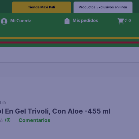
Tienda Maxi Palí
Productos Exclusivos en línea
Mis pedidos
₡ 0
Agotado
135
l En Gel Trivoli, Con Aloe -455 ml
Comentarios
☆
(
0
)