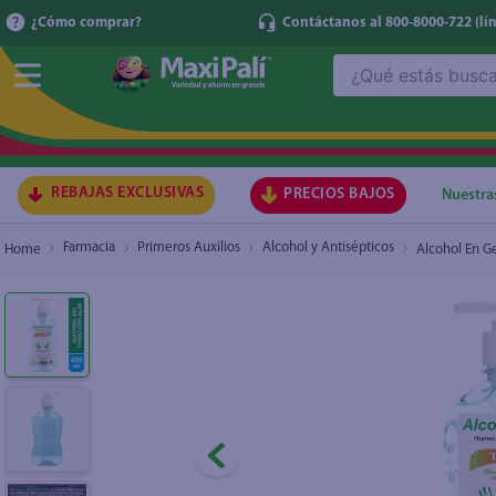
¿Cómo comprar?
Contáctanos al 800-8000-722
(lí
¿Qué estás buscando?
Alcohol En Gel Trivoli, Con Aloe -455 ml
TÉRMI
1
.
ma
2
.
lec
REBAJAS EXCLUSIVAS
PRECIOS BAJOS
Nuestra
3
.
arr
Farmacia
Primeros Auxilios
Alcohol y Antisépticos
Alcohol En Ge
4
.
gal
5
.
caf
6
.
qu
7
.
ace
8
.
az
9
.
at