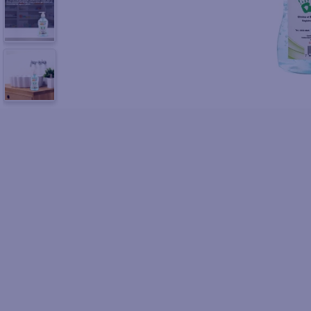
10
.
fri