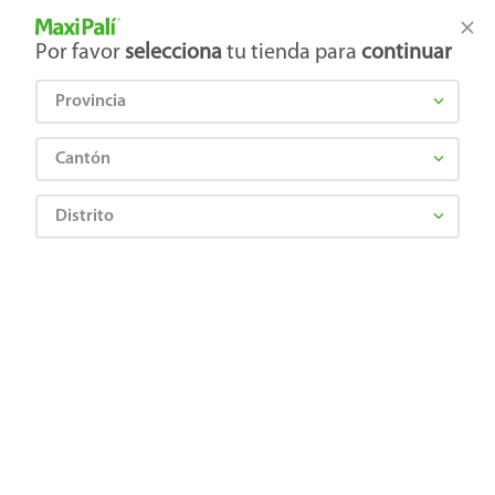
Tienda Maxi Palí
Productos Exclusivos en línea
Por favor
selecciona
tu tienda para
continuar
Provincia
¿Qué estás buscando?
Cantón
Distrito
Limpieza
Limpieza del hogar
Desinfectantes
Limpiador Baño Pato Tiras Activas Pastillas Para Sanitario Lavanda - 3 Uds
Precio Bajo
7501032915490
Limpiador Baño Pato Tiras Activas
Pastillas Para Sanitario Lavanda - 3