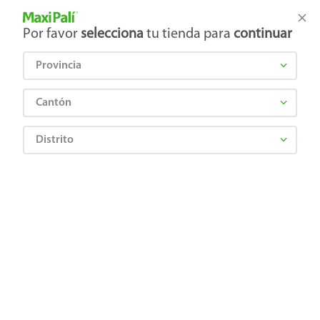
Tienda Maxi Palí
Productos Exclusivos en línea
Por favor
selecciona
tu tienda para
continuar
Provincia
¿Qué estás buscando?
Cantón
Distrito
Higiene y Belleza
Cuidado del cabello
Tinte de cabello
Tinte para el cabello Permanente L'Oréal Paris Excellence Creme Tono 6.1
Color