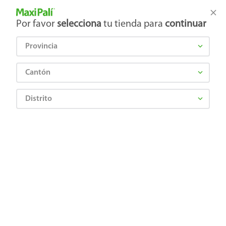
Tienda Maxi Palí
Productos Exclusivos en línea
Por favor
selecciona
tu tienda para
continuar
Provincia
¿Qué estás buscando?
Cantón
Distrito
Higiene y Belleza
Cuidado del cabello
Tinte de cabello
Tinte para Cabello Garnier Nutrisse Tono 53 Nuez - 125 ml
7501027209566
Tinte para Cabello Garnier Nutrisse
Tono 53 Nuez - 125 ml