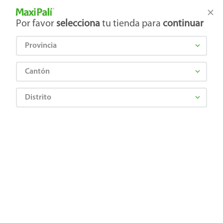
Tienda Maxi Palí
Productos Exclusivos en línea
Por favor
selecciona
tu tienda para
continuar
Provincia
¿Qué estás buscando?
Cantón
Distrito
tinte-gallo-para-ropa-color-cafe-15-gr
OOPS!
No encontramos ningún resultado para
"
tinte-gallo-para-ropa-color-cafe-15-gr
"
¿Qué debo hacer?
Comprueba los términos ingresados