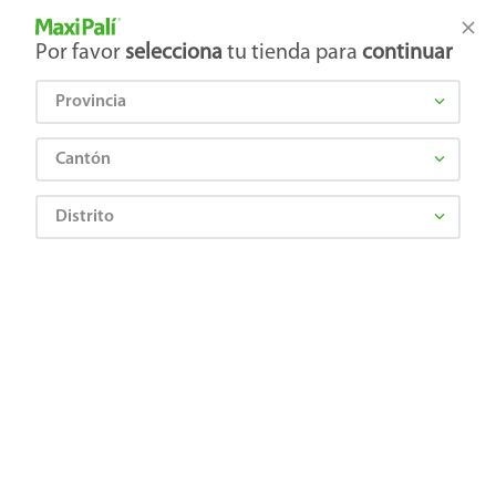
Tienda Maxi Palí
Productos Exclusivos en línea
Por favor
selecciona
tu tienda para
continuar
Provincia
¿Qué estás buscando?
Cantón
Distrito
Artículos para el hogar
Papelería
Tijeras, cintas y pegamentos
Tesa Masking 25Mx18Mm