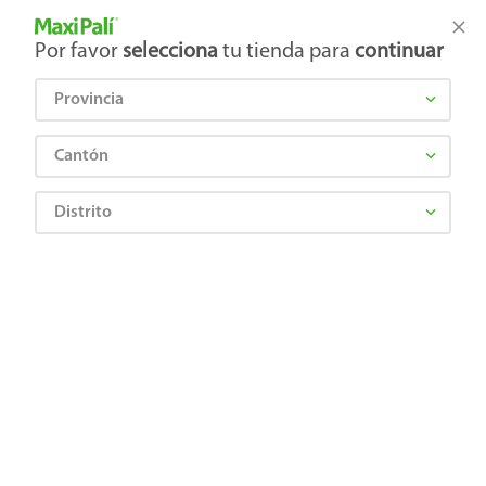
Tienda Maxi Palí
Productos Exclusivos en línea
Por favor
selecciona
tu tienda para
continuar
Provincia
¿Qué estás buscando?
Cantón
Distrito
Limpieza
Desechables
Vasos y platos
Tazas Great Value Desechables De Café Con Tapa - 20 Uds
0627735010878
Tazas Great Value Desechables De
Café Con Tapa - 20 Uds