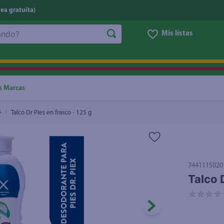
nea gratuita)
Mis listas
NOS MÁS BUSCADOS
ggi
he
s Marcas
letas
s
Talco Dr Pies en frasco - 125 g
e
ite
eso
7441115020
ucar
Talco 
un
☆
☆
☆
☆
joles