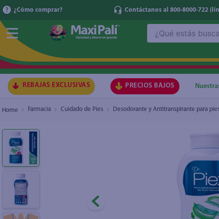
¿Cómo comprar?
Contáctanos al 800-8000-722
(lí
¿Qué estás buscando?
Talco Dr Pies en frasco - 125 g
TÉRMI
1
.
ma
2
.
lec
REBAJAS EXCLUSIVAS
PRECIOS BAJOS
Nuestra
3
.
gal
Farmacia
Cuidado de Pies
Desodorante y Antitranspirante para pie
4
.
caf
5
.
ace
6
.
qu
7
.
az
8
.
at
9
.
fri