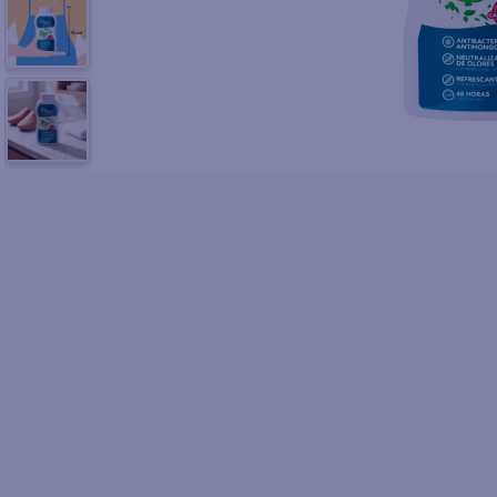
10
.
pol