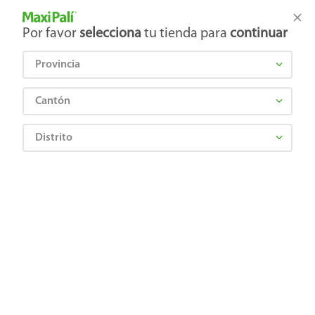
Tienda Maxi Palí
Productos Exclusivos en línea
Por favor
selecciona
tu tienda para
continuar
Provincia
¿Qué estás buscando?
Cantón
Distrito
¡Recibí las mejores ofertas y promociones!
SUSCRIBIRME
Al suscribirme, acepto el
Aviso de Privacidad
y los
Términos y Condiciones
, así como el envío de noticias y
promociones exclusivas de
Maxi Palí Costa Rica
.
También te invitamos a explorar nuestras categorías populares:
Celulares
,
Línea blanca
,
Cervezas
,
Granos básicos
,
Pantallas
,
Leches
,
Electrodomésticos
,
Gaseosas
,
Galletas
,
OTC
,
Tecnología
,
Hogar
.