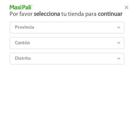
Tienda Maxi Palí
Productos Exclusivos en línea
Por favor
selecciona
tu tienda para
continuar
Provincia
¿Qué estás buscando?
Cantón
Distrito