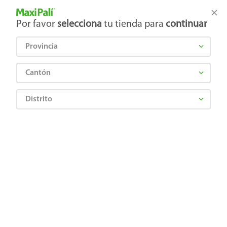
Tienda Maxi Palí
Productos Exclusivos en línea
Por favor
selecciona
tu tienda para
continuar
Provincia
¿Qué estás buscando?
Cantón
Distrito
Deportes
Fitness
Accesorios fitness
Soporte/Banda Wilson, para rótula AW501 -Unitalla
7502222785114
Soporte/Banda Wilson, para rótula
AW501 -Unitalla