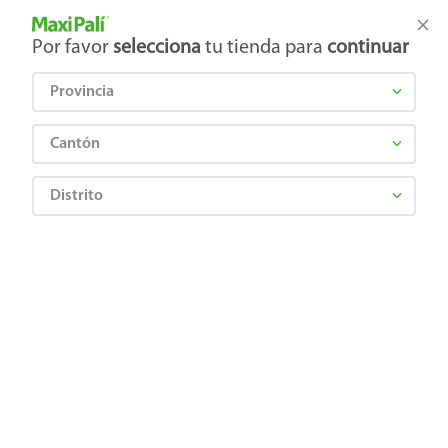
Tienda Maxi Palí
Productos Exclusivos en línea
Por favor
selecciona
tu tienda para
continuar
Provincia
¿Qué estás buscando?
Cantón
Distrito
Farmacia
Cuidado Ocular y Ótico
Tratamientos
Sophixin Dx 5ml Gts
0736085410112
Sophixin Dx 5ml Gts
Comentarios