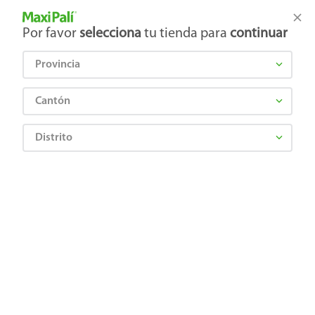
Tienda Maxi Palí
Productos Exclusivos en línea
Por favor
selecciona
tu tienda para
continuar
Provincia
¿Qué estás buscando?
Cantón
Distrito
Higiene y Belleza
Cosméticos
Polvos compactos
Shampoo Suli Sábila - 1050 ml
7441078235049
Shampoo Suli Sábila - 1050 ml
Comentarios