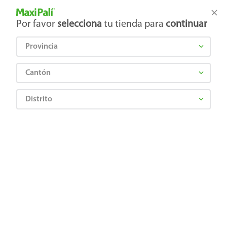
Tienda Maxi Palí
Productos Exclusivos en línea
Por favor
selecciona
tu tienda para
continuar
Provincia
¿Qué estás buscando?
Cantón
Distrito
Higiene y Belleza
Cosméticos
Polvos compactos
Shampoo H&S Nutrihoney Corr 180 Ml
7500435249355
Shampoo H&S Nutrihoney Corr 180 Ml
Comentarios