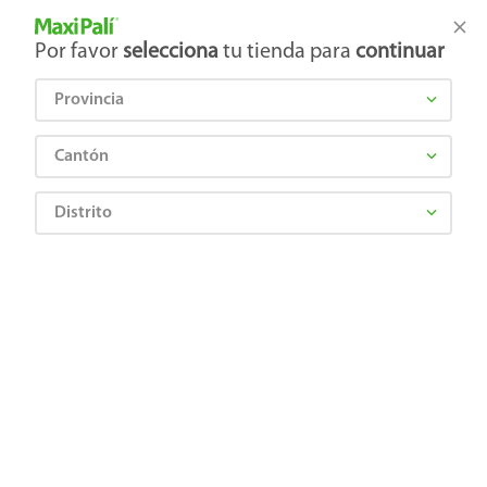
Tienda Maxi Palí
Productos Exclusivos en línea
Por favor
selecciona
tu tienda para
continuar
Provincia
¿Qué estás buscando?
Cantón
Distrito
Higiene y Belleza
Cosméticos
Polvos compactos
Shampoo Head & Shoulders Anti-resequedad Nutrición Diaria Miel Aceites
Esenciales - 1 L
7500435249324
Shampoo Head & Shoulders Anti-
resequedad Nutrición Diaria Miel