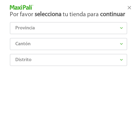
Tienda Maxi Palí
Productos Exclusivos en línea
Por favor
selecciona
tu tienda para
continuar
Provincia
¿Qué estás buscando?
Cantón
Distrito
Higiene y Belleza
Cuidado del cabello
Shampoo
Shampoo Head & Shoulders Anti-comezón Control Caspa Pack - 375 ml + 180
ml
7500435247771
Shampoo Head & Shoulders Anti-
comezón Control Caspa Pack - 375