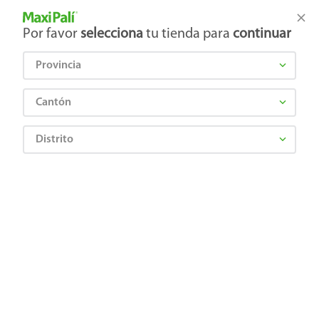
Tienda Maxi Palí
Productos Exclusivos en línea
Por favor
selecciona
tu tienda para
continuar
Provincia
¿Qué estás buscando?
Cantón
Distrito
Bebes y Niños
Higiene del bebé
Accesorios para baño de Bebes
Set Toallas Baby Mink para Bebé 10 Unidades
7501135511728
Set Toallas Baby Mink para Bebé 10
Unidades