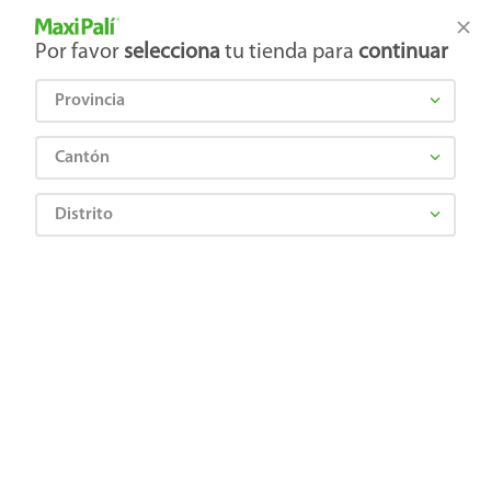
Tienda Maxi Palí
Productos Exclusivos en línea
Por favor
selecciona
tu tienda para
continuar
Provincia
¿Qué estás buscando?
Cantón
Distrito
Artículos para el hogar
Ferretería
Herramientas Manuales
Set Handi Works Herramientas Manuales -4 Piezas
6922073104000
Set Handi Works Herramientas
Manuales -4 Piezas