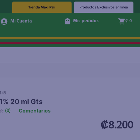
Tienda Maxi Palí
Productos Exclusivos en línea
Mis pedidos
₡ 0
+ Agregar
148
 1% 20 ml Gts
Comentarios
☆
(
0
)
₡8.200