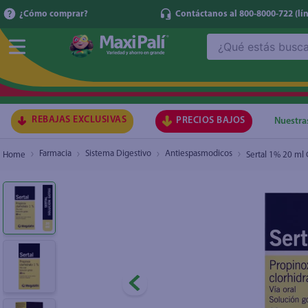
¿Cómo comprar?
Contáctanos al 800-8000-722
(lí
¿Qué estás buscando?
Sertal 1% 20 ml Gts
₡8.200
TÉRMI
1
.
ma
2
.
lec
REBAJAS EXCLUSIVAS
PRECIOS BAJOS
Nuestra
3
.
arr
Farmacia
Sistema Digestivo
Antiespasmodicos
Sertal 1% 20 ml 
4
.
gal
5
.
caf
6
.
qu
7
.
ace
8
.
az
9
.
at