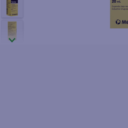
10
.
fri