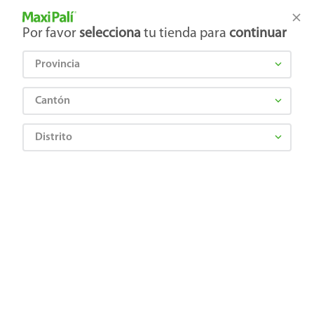
Tienda Maxi Palí
Productos Exclusivos en línea
Por favor
selecciona
tu tienda para
continuar
Provincia
¿Qué estás buscando?
Cantón
Distrito
Artículos para el hogar
Jardinería y Exteriores
Semillas y fertilizantes
Semillas Rabanito Sol Naciente
8711172325564
Semillas Rabanito Sol Naciente
Comentarios