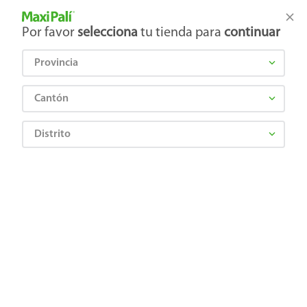
Tienda Maxi Palí
Productos Exclusivos en línea
Por favor
selecciona
tu tienda para
continuar
Provincia
¿Qué estás buscando?
Cantón
Distrito
¡Recibí las mejores ofertas y promociones!
SUSCRIBIRME
Al suscribirme, acepto el
Aviso de Privacidad
y los
Términos y Condiciones
, así como el envío de noticias y
promociones exclusivas de
Maxi Palí Costa Rica
.
También te invitamos a explorar nuestras categorías populares:
Celulares
,
Línea blanca
,
Cervezas
,
Granos básicos
,
Pantallas
,
Leches
,
Electrodomésticos
,
Gaseosas
,
Galletas
,
OTC
,
Tecnología
,
Hogar
.