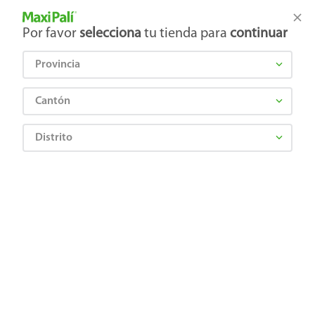
Tienda Maxi Palí
Productos Exclusivos en línea
Por favor
selecciona
tu tienda para
continuar
Provincia
¿Qué estás buscando?
Cantón
Distrito