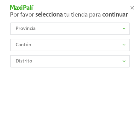
Tienda Maxi Palí
Productos Exclusivos en línea
Por favor
selecciona
tu tienda para
continuar
Provincia
¿Qué estás buscando?
Cantón
Distrito
Higiene y Belleza
Cuidado del cabello
Tratamiento capilar
Repinox 500Mg X6 Tab X Caja
7861148020380
Repinox 500Mg X6 Tab X Caja
Comentarios