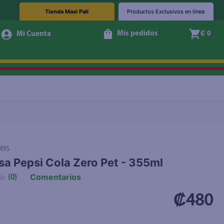
Tienda Maxi Palí
Productos Exclusivos en línea
Mis pedidos
₡ 0
+ Agregar
495
a Pepsi Cola Zero Pet - 355ml
Comentarios
☆
(
0
)
₡480