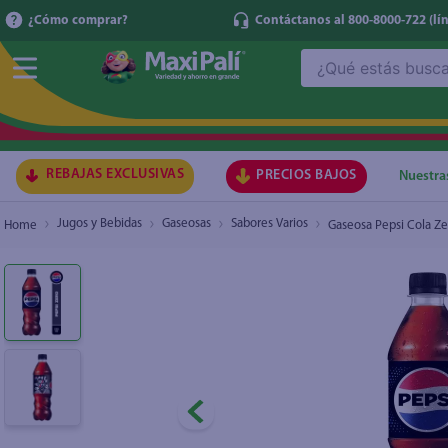
¿Cómo comprar?
Contáctanos al 800-8000-722
(lí
¿Qué estás buscando?
Gaseosa Pepsi Cola Zero Pet - 355ml
₡480
TÉRMI
1
.
ma
2
.
lec
REBAJAS EXCLUSIVAS
PRECIOS BAJOS
Nuestra
3
.
arr
Jugos y Bebidas
Gaseosas
Sabores Varios
Gaseosa Pepsi Cola Ze
4
.
gal
5
.
caf
6
.
qu
7
.
at
8
.
ace
9
.
az