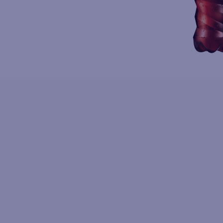
10
.
fri