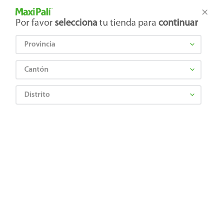
Tienda Maxi Palí
Productos Exclusivos en línea
Por favor
selecciona
tu tienda para
continuar
Provincia
¿Qué estás buscando?
Cantón
Distrito
Jugos y Bebidas
Gaseosas
Sabor Cola
Gaseosa Pepsi Cola Zero Pet - 600ml
0764009028488
Gaseosa Pepsi Cola Zero Pet - 600ml
Comentarios