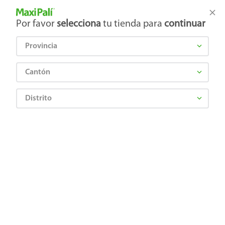
Tienda Maxi Palí
Productos Exclusivos en línea
Por favor
selecciona
tu tienda para
continuar
Provincia
¿Qué estás buscando?
Cantón
Distrito
Higiene y Belleza
Cuidado Corporal
Depilación y Afeitado
Rasuradora Gillette Prestobarba3 con 3 Hojas Afeitada al Ras - 4 Uds
7702018874750
Rasuradora Gillette Prestobarba3 con
3 Hojas Afeitada al Ras - 4 Uds