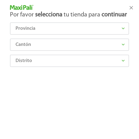
Tienda Maxi Palí
Productos Exclusivos en línea
Por favor
selecciona
tu tienda para
continuar
Provincia
¿Qué estás buscando?
Cantón
Distrito
¡Recibí las mejores ofertas y promociones!
SUSCRIBIRME
Al suscribirme, acepto el
Aviso de Privacidad
y los
Términos y Condiciones
, así como el envío de noticias y
promociones exclusivas de
Maxi Palí Costa Rica
.
También te invitamos a explorar nuestras categorías populares:
Celulares
,
Línea blanca
,
Cervezas
,
Granos básicos
,
Pantallas
,
Leches
,
Electrodomésticos
,
Gaseosas
,
Galletas
,
OTC
,
Tecnología
,
Hogar
.