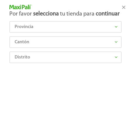
Tienda Maxi Palí
Productos Exclusivos en línea
Por favor
selecciona
tu tienda para
continuar
Provincia
¿Qué estás buscando?
Cantón
Distrito
Panadería y tortillería
Pan Dulce
Empacados
Quesadillas Luisita 8 Uds -175 g
7443005090448
Quesadillas Luisita 8 Uds -175 g
Comentarios