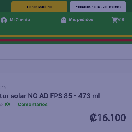
Tienda Maxi Palí
Productos Exclusivos en línea
Mis pedidos
₡ 0
+ Agregar
046
tor solar NO AD FPS 85 - 473 ml
Comentarios
☆
(
0
)
₡16.100