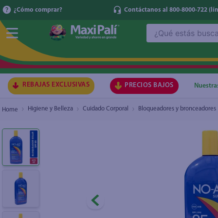
¿Cómo comprar?
Contáctanos al 800-8000-722
(lí
¿Qué estás buscando?
Protector solar NO AD FPS 85 - 473 ml
₡16.100
TÉRMI
1
.
ma
2
.
lec
REBAJAS EXCLUSIVAS
PRECIOS BAJOS
Nuestra
3
.
arr
Higiene y Belleza
Cuidado Corporal
Bloqueadores y bronceadores
4
.
gal
5
.
caf
6
.
qu
7
.
ace
8
.
az
9
.
at