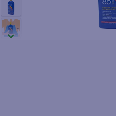
10
.
fri