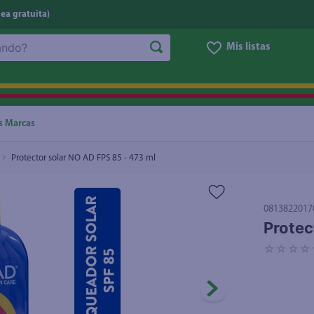
nea gratuita)
Mis listas
NOS MÁS BUSCADOS
ggi
he
s Marcas
oz
Protector solar NO AD FPS 85 - 473 ml
letas
e
0813822017
eso
Protec
ite
☆
☆
☆
☆
ucar
un