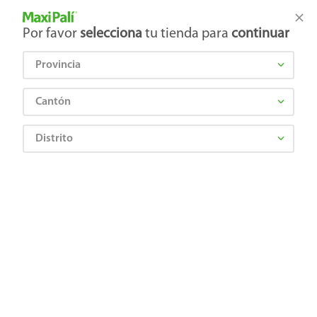
Tienda Maxi Palí
Productos Exclusivos en línea
Por favor
selecciona
tu tienda para
continuar
Provincia
¿Qué estás buscando?
Cantón
Distrito
protector-chapstick-class-strawberry-4-g-5
OOPS!
No encontramos ningún resultado para
"
protector-chapstick-class-strawberry-4-g-
5
"
¿Qué debo hacer?
Comprueba los términos ingresados