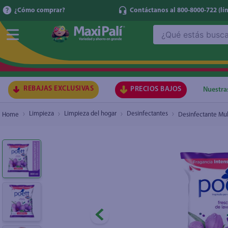
¿Cómo comprar?
Contáctanos al 800-8000-722
(lí
¿Qué estás buscando?
Desinfectante Multiusos Poett, Fragancia Fre
TÉRMI
1
.
ma
2
.
lec
REBAJAS EXCLUSIVAS
PRECIOS BAJOS
Nuestra
3
.
arr
Limpieza
Limpieza del hogar
Desinfectantes
Desinfectante Mul
4
.
gal
5
.
caf
6
.
qu
7
.
ace
8
.
az
9
.
at