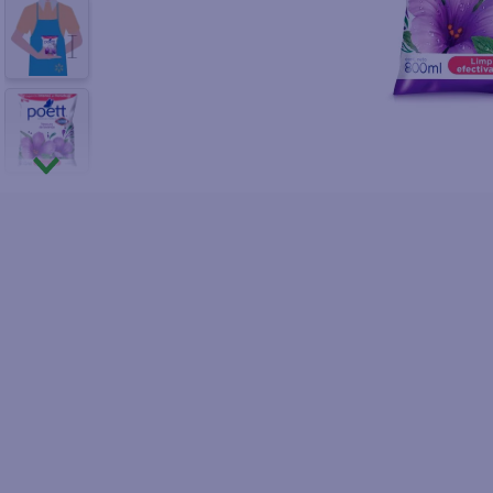
10
.
fri