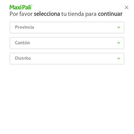
Tienda Maxi Palí
Productos Exclusivos en línea
Por favor
selecciona
tu tienda para
continuar
Provincia
¿Qué estás buscando?
Cantón
Distrito
¡Recibí las mejores ofertas y promociones!
SUSCRIBIRME
Al suscribirme, acepto el
Aviso de Privacidad
y los
Términos y Condiciones
, así como el envío de noticias y
promociones exclusivas de
Maxi Palí Costa Rica
.
También te invitamos a explorar nuestras categorías populares:
Celulares
,
Línea blanca
,
Cervezas
,
Granos básicos
,
Pantallas
,
Leches
,
Electrodomésticos
,
Gaseosas
,
Galletas
,
OTC
,
Tecnología
,
Hogar
.