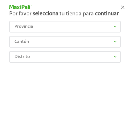
Tienda Maxi Palí
Productos Exclusivos en línea
Por favor
selecciona
tu tienda para
continuar
Provincia
¿Qué estás buscando?
Cantón
Distrito
plato-great-value-desechable-papel-50-uds-7
OOPS!
No encontramos ningún resultado para
"
plato-great-value-desechable-papel-50-
uds-7
"
¿Qué debo hacer?
Comprueba los términos ingresados