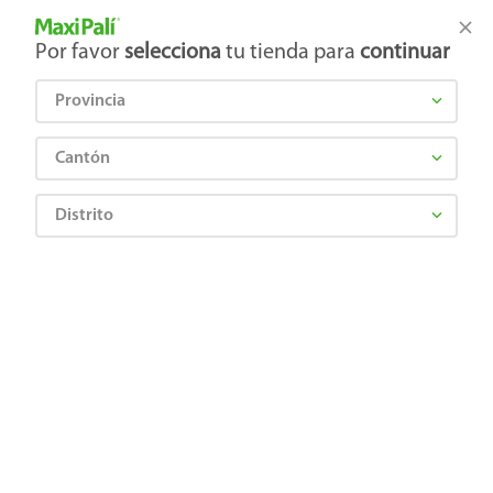
Tienda Maxi Palí
Productos Exclusivos en línea
Por favor
selecciona
tu tienda para
continuar
Provincia
¿Qué estás buscando?
Cantón
Distrito
Artículos para el hogar
Ferretería
Herramientas Manuales
Pinza de Electricista Hyper Tough, Ligera -8 pulgadas
7501791660631
Pinza de Electricista Hyper Tough,
Ligera -8 pulgadas