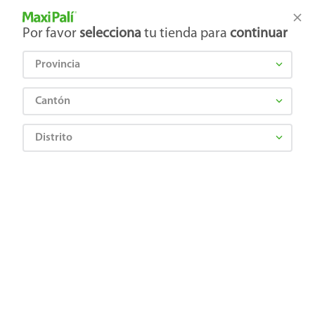
Tienda Maxi Palí
Productos Exclusivos en línea
Por favor
selecciona
tu tienda para
continuar
Provincia
¿Qué estás buscando?
Cantón
Distrito
¡Recibí las mejores ofertas y promociones!
SUSCRIBIRME
Al suscribirme, acepto el
Aviso de Privacidad
y los
Términos y Condiciones
, así como el envío de noticias y
promociones exclusivas de
Maxi Palí Costa Rica
.
También te invitamos a explorar nuestras categorías populares:
Celulares
,
Línea blanca
,
Cervezas
,
Granos básicos
,
Pantallas
,
Leches
,
Electrodomésticos
,
Gaseosas
,
Galletas
,
OTC
,
Tecnología
,
Hogar
.