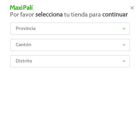
Tienda Maxi Palí
Productos Exclusivos en línea
Por favor
selecciona
tu tienda para
continuar
Provincia
¿Qué estás buscando?
Cantón
Distrito
Artículos para el hogar
Pintura
Pinturas y Aerosoles
Pintura látex Corona clásica rojo fresa - 946 ml
0769409066375
Pintura látex Corona clásica rojo fresa
- 946 ml