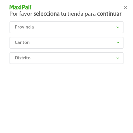
Tienda Maxi Palí
Productos Exclusivos en línea
Por favor
selecciona
tu tienda para
continuar
Provincia
¿Qué estás buscando?
Cantón
Distrito
Artículos para el hogar
Pintura
Pinturas y Aerosoles
Pintura Latex Color Chic, Fórmula Mejorada Color Sol En Cubeta - 5 Galónes
Precio Bajo
0769409171369
Pintura Latex Color Chic, Fórmula
Mejorada Color Sol En Cubeta - 5