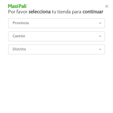
Tienda Maxi Palí
Productos Exclusivos en línea
Por favor
selecciona
tu tienda para
continuar
Provincia
¿Qué estás buscando?
Cantón
Distrito
Artículos para el hogar
Pintura
Pinturas y Aerosoles
Pintura Latex Color Chic, Para Interiones Fórmula Mejorada Color Menta - 1
Galón
0769409171208
Pintura Latex Color Chic, Para
Interiones Fórmula Mejorada Color