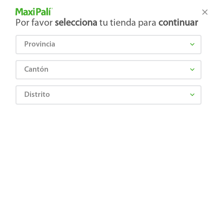
Tienda Maxi Palí
Productos Exclusivos en línea
Por favor
selecciona
tu tienda para
continuar
Provincia
¿Qué estás buscando?
Cantón
Distrito
Artículos para el hogar
Pintura
Pinturas y Aerosoles
Pintura Latex Color Chic, Fórmula Mejorada Color Menta, Tamaño Cubeta - 5
Galónes
Precio Bajo
0769409171321
Pintura Latex Color Chic, Fórmula
Mejorada Color Menta, Tamaño