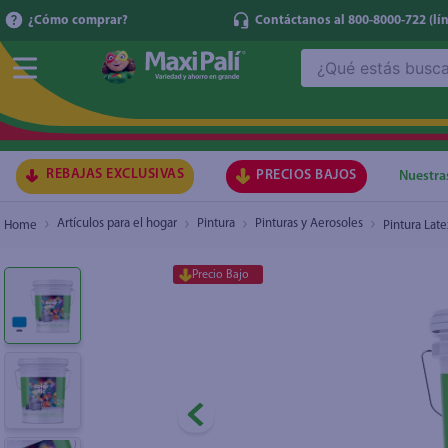
¿Cómo comprar?
Contáctanos al 800-8000-722
(lí
¿Qué estás buscando?
Pintura Latex Color Chic, Fórmula Mejorada C
TÉRMI
1
.
ma
2
.
lec
REBAJAS EXCLUSIVAS
PRECIOS BAJOS
Nuestra
3
.
arr
Artículos para el hogar
Pintura
Pinturas y Aerosoles
Pintura Lat
4
.
gal
Precio Bajo
5
.
caf
6
.
qu
7
.
at
8
.
ace
9
.
az