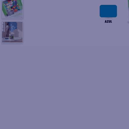
10
.
fri