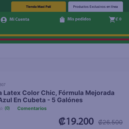
Tienda Maxi Palí
Productos Exclusivos en línea
Mis pedidos
₡ 0
+ Agregar
307
a Latex Color Chic, Fórmula Mejorada
Azul En Cubeta - 5 Galónes
Comentarios
☆
(
0
)
₡19.200
₡26.500