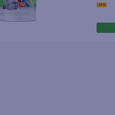
joles
-
28 %