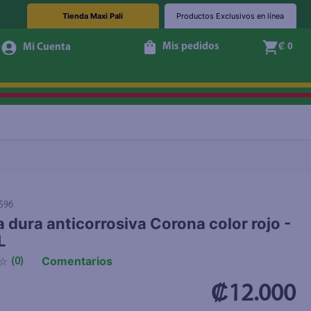
Tienda Maxi Palí
Productos Exclusivos en línea
Mis pedidos
₡ 0
+ Agregar
596
a dura anticorrosiva Corona color rojo -
L
Comentarios
☆
(
0
)
₡12.000