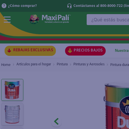
¿Cómo comprar?
Contáctanos al 800-8000-722
(lí
¿Qué estás buscando?
Pintura dura anticorrosiva Corona color rojo - 
₡1
TÉRMI
1
.
ma
2
.
lec
REBAJAS EXCLUSIVAS
PRECIOS BAJOS
Nuestra
3
.
arr
Artículos para el hogar
Pintura
Pinturas y Aerosoles
Pintura dura
4
.
gal
5
.
caf
6
.
qu
7
.
ace
8
.
az
9
.
at