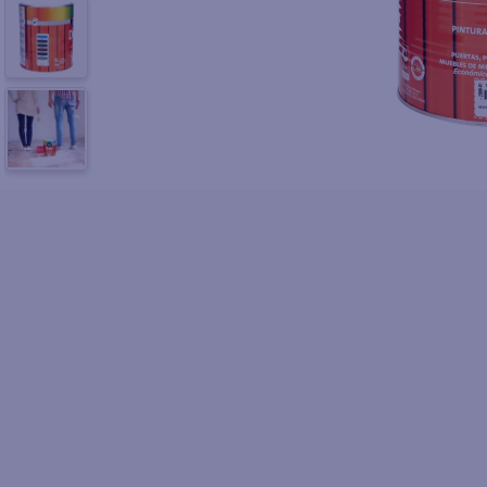
10
.
fri