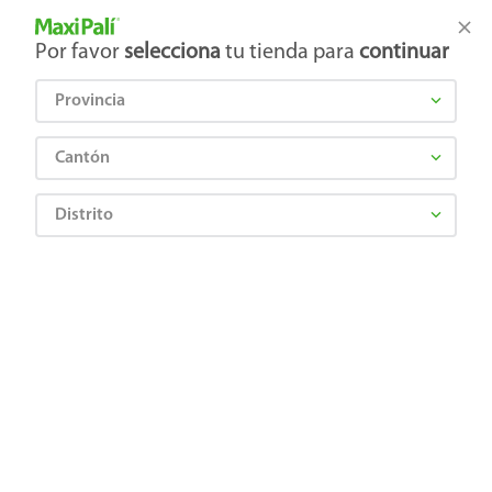
Tienda Maxi Palí
Productos Exclusivos en línea
Por favor
selecciona
tu tienda para
continuar
Provincia
¿Qué estás buscando?
Cantón
Distrito